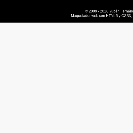
© 2009 - 2026 Yubén Fernán
Maquetador web con HTML5 y CSS3, e